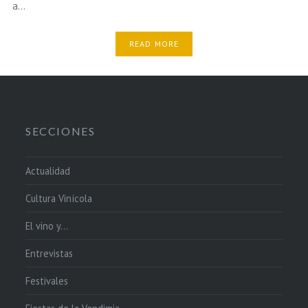
a…
READ MORE
SECCIONES
Actualidad
Cultura Vinícola
El vino y…
Entrevistas
Festivales