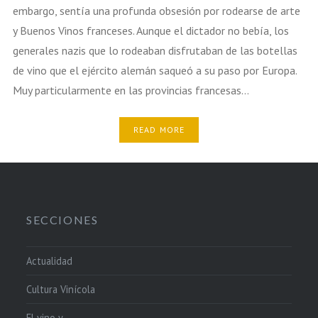
embargo, sentía una profunda obsesión por rodearse de arte
y Buenos Vinos franceses. Aunque el dictador no bebía, los
generales nazis que lo rodeaban disfrutaban de las botellas
de vino que el ejército alemán saqueó a su paso por Europa.
Muy particularmente en las provincias francesas…
READ MORE
SECCIONES
Actualidad
Cultura Vinícola
El vino y…