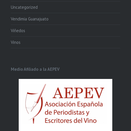
Uncategorized
Vendimia Guanajuato
Viñedos
Vinos
Medio Afiliado a la AEPEV