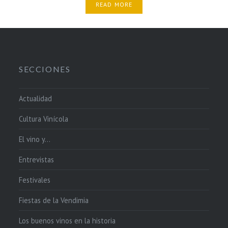
READ MORE
SECCIONES
Actualidad
Cultura Vinícola
El vino y…
Entrevistas
Festivales
Fiestas de la Vendimia
Los buenos vinos en la historia