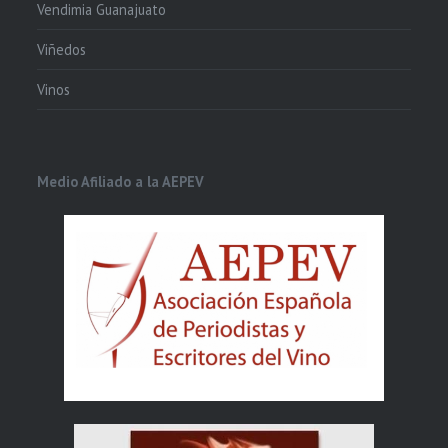
Vendimia Guanajuato
Viñedos
Vinos
Medio Afiliado a la AEPEV