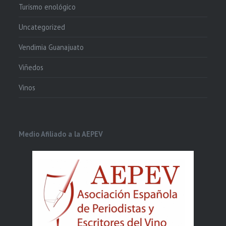
Turismo enológico
Uncategorized
Vendimia Guanajuato
Viñedos
Vinos
Medio Afiliado a la AEPEV