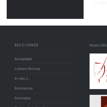
La Ofic
Embaja
y el I
Inversi
XIII ed
Vinos 
SECCIONES
Medio Afil
Actualidad
Cultura Vinícola
El vino y…
Entrevistas
Festivales