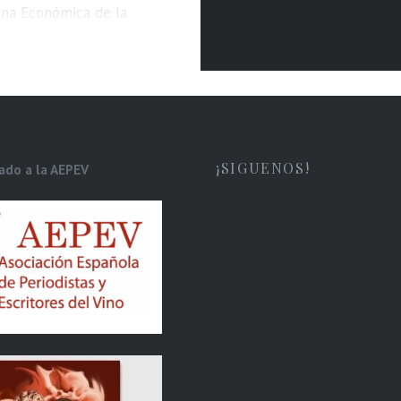
ina Económica de la
da de España en México
CEX España Exportación e
ones llevaron a cabo la
ición de la Exposición de
de España en México
¡SIGUENOS!
iado a la AEPEV