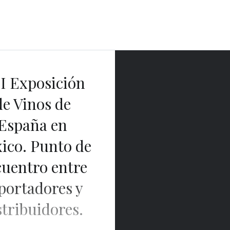
Etiqueta:
Bodega Luzón
II Exposición
de Vinos de
España en
ico. Punto de
uentro entre
portadores y
stribuidores.