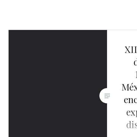
XI
Méx
enc
ex
di