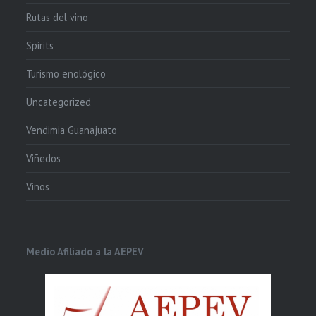
Rutas del vino
Spirits
Turismo enológico
Uncategorized
Vendimia Guanajuato
Viñedos
Vinos
Medio Afiliado a la AEPEV