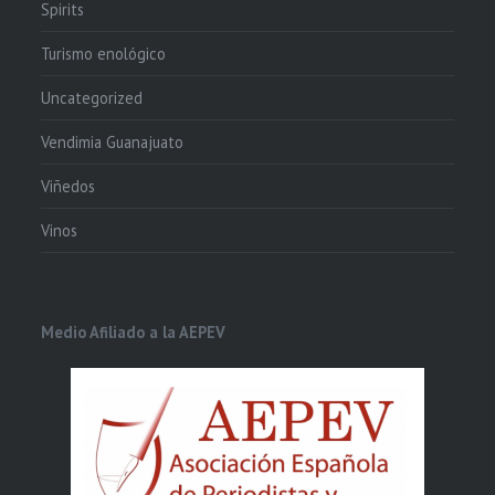
Spirits
Turismo enológico
Uncategorized
Vendimia Guanajuato
Viñedos
Vinos
Medio Afiliado a la AEPEV