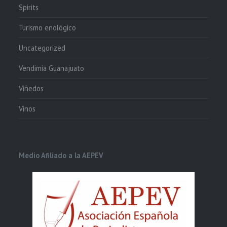
Spirits
Turismo enológico
Uncategorized
Vendimia Guanajuato
Viñedos
Vinos
Medio Afiliado a la AEPEV