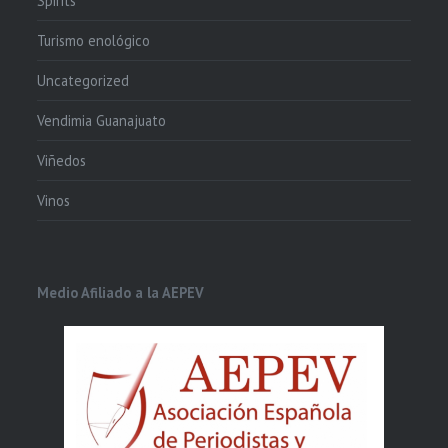
Spirits
Turismo enológico
Uncategorized
Vendimia Guanajuato
Viñedos
Vinos
Medio Afiliado a la AEPEV