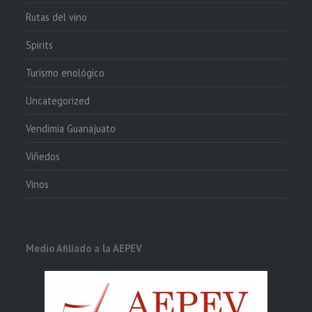
Rutas del vino
Spirits
Turismo enológico
Uncategorized
Vendimia Guanajuato
Viñedos
Vinos
Medio Afiliado a la AEPEV