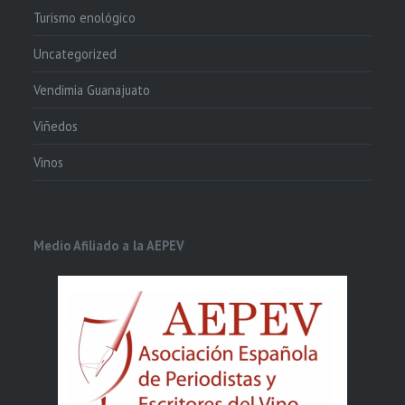
Turismo enológico
Uncategorized
Vendimia Guanajuato
Viñedos
Vinos
Medio Afiliado a la AEPEV