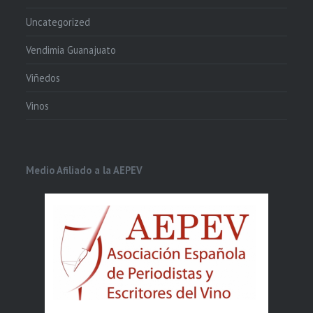
Uncategorized
Vendimia Guanajuato
Viñedos
Vinos
Medio Afiliado a la AEPEV