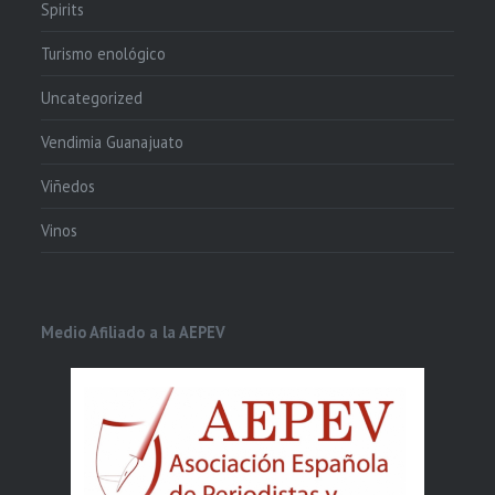
Spirits
Turismo enológico
Uncategorized
Vendimia Guanajuato
Viñedos
Vinos
Medio Afiliado a la AEPEV