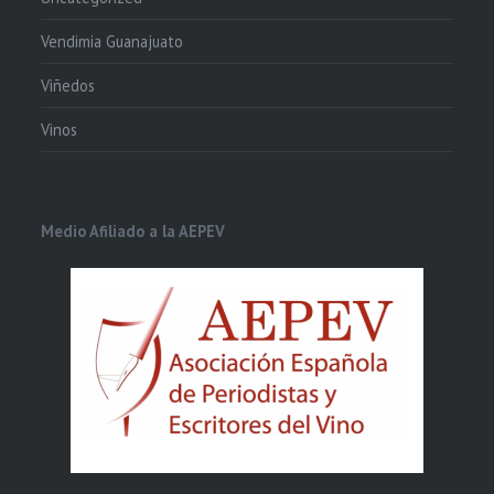
Vendimia Guanajuato
Viñedos
Vinos
Medio Afiliado a la AEPEV