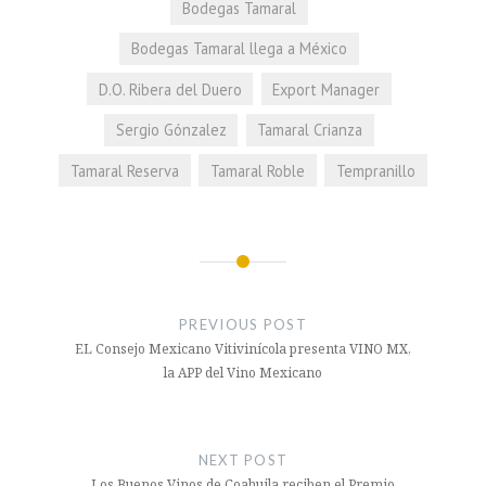
Bodegas Tamaral
Bodegas Tamaral llega a México
D.O. Ribera del Duero
Export Manager
Sergio Gónzalez
Tamaral Crianza
Tamaral Reserva
Tamaral Roble
Tempranillo
Navegación
de
PREVIOUS POST
entradas
EL Consejo Mexicano Vitivinícola presenta VINO MX,
la APP del Vino Mexicano
NEXT POST
Los Buenos Vinos de Coahuila reciben el Premio