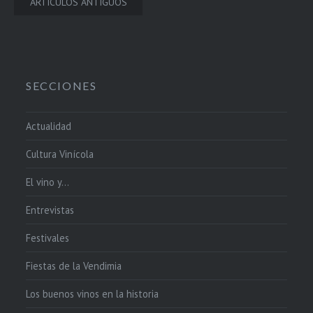
Navegación
ARTÍCULOS ANTIGUOS
de
entradas
SECCIONES
Actualidad
Cultura Vinícola
El vino y…
Entrevistas
Festivales
Fiestas de la Vendimia
Los buenos vinos en la historia