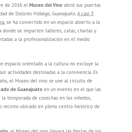
re de 2016 el
Museo del Vino
abrió sus puertas
iudad de Dolores Hidalgo, Guanajuato.
A casi 3
ra
, se ha convertido en un espacio abierto a la
la donde se imparten talleres, catas, charlas y
ntadas a la profesionalización en el medio
un espacio orientado a la cultura no excluye la
luir actividades destinadas a la convivencia. Es
año, el Museo del vino se une al circuito de
tado de Guanajuato
en un evento en el que las
 la temporada de cosechas en los viñedos,
o recinto ubicado en pleno centro histórico de
ulio
, el
Museo del vino
llevará las fiestas de los