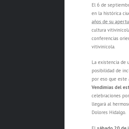
El 6 de septiemb
en la histórica c
años de su apertu
cultura vitiviníco
conferencias orie
vitivinícola.
La existencia de 
posibilidad de inc
por eso que este 
Vendimias del es
celebraciones por
llegará al hermos
Dolores Hidalgo.
El
sábado 20 de j