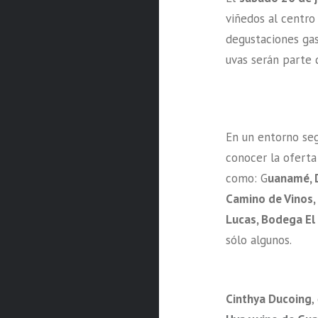
viñedos al centro 
degustaciones gas
uvas serán parte d
En un entorno seg
conocer la ofert
como: G
uanamé, D
Camino de Vinos, 
Lucas, Bodega El
sólo algunos.
Cinthya Ducoing
,