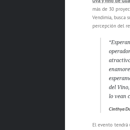
Uva y vino de Gua
más de 30 proyect
Vendimia, busca s
percepción del re
“Esperam
operador
atractiv
enamoren
esperamo
del Vino
lo vean 
Cinthya D
El evento tendrá