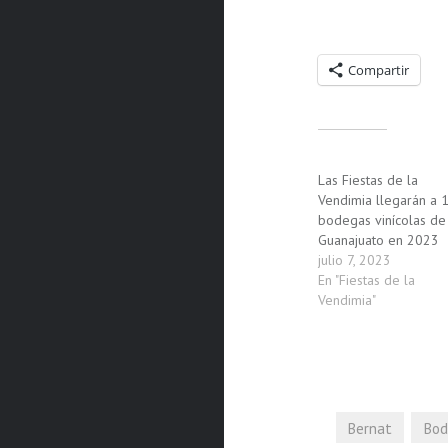
Compartelo:
Compartir
Relacionado
Las Fiestas de la
Vendimia llegarán a 
bodegas vinícolas de
Guanajuato en 2023
julio 7, 2023
En "Fiestas de la
Vendimia"
Bernat
Bod