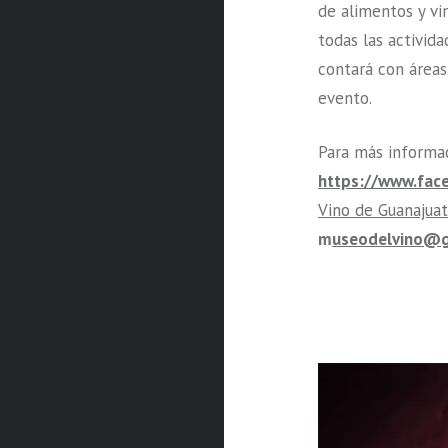
de alimentos y vi
todas las activid
contará con áreas
evento.
Para más informaci
https://www.fac
Vino de Guanajua
m
useodelvino@g