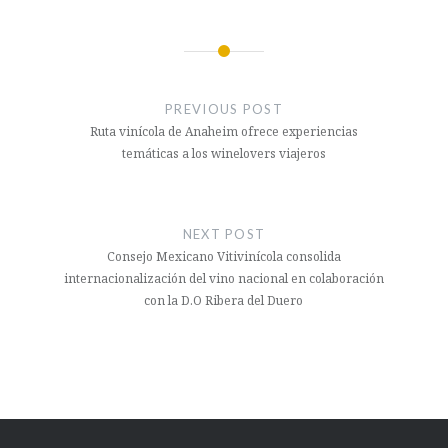
Navegación
de
PREVIOUS POST
entradas
Ruta vinícola de Anaheim ofrece experiencias
temáticas a los winelovers viajeros
NEXT POST
Consejo Mexicano Vitivinícola consolida
internacionalización del vino nacional en colaboración
con la D.O Ribera del Duero