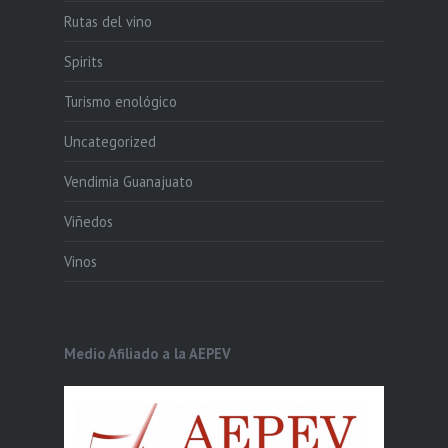
Rutas del vino
Spirits
Turismo enológico
Uncategorized
Vendimia Guanajuato
Viñedos
Vinos
Medio Afiliado a la AEPEV