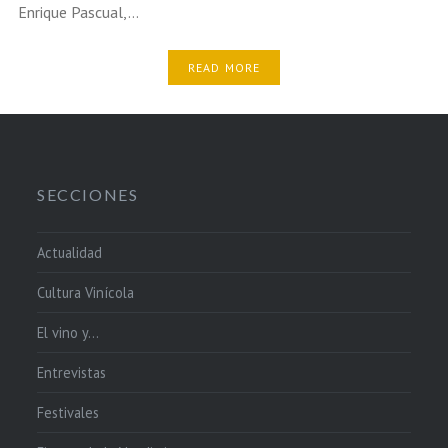
Enrique Pascual,…
READ MORE
SECCIONES
Actualidad
Cultura Vinícola
El vino y…
Entrevistas
Festivales