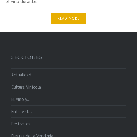
el vino durante…
READ MORE
SECCIONES
Actualidad
Cultura Vinícola
El vino y…
Entrevistas
Festivales
Fiestas de la Vendimia