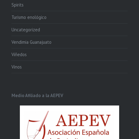
Spirits
Turismo enológico
Uncategorized
Vendimia Guanajuato
Viñedos
Vinos
Medio Afiliado a la AEPEV