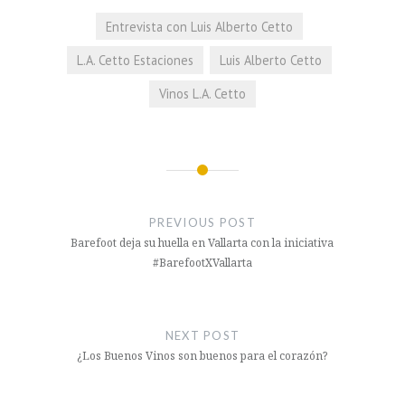
Entrevista con Luis Alberto Cetto
L.A. Cetto Estaciones
Luis Alberto Cetto
Vinos L.A. Cetto
Navegación
de
PREVIOUS POST
entradas
Barefoot deja su huella en Vallarta con la iniciativa
#BarefootXVallarta
NEXT POST
¿Los Buenos Vinos son buenos para el corazón?