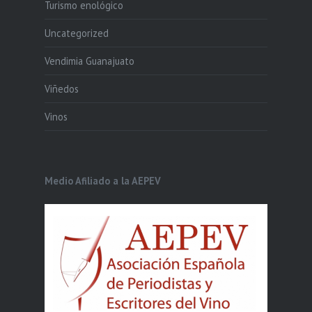
Turismo enológico
Uncategorized
Vendimia Guanajuato
Viñedos
Vinos
Medio Afiliado a la AEPEV