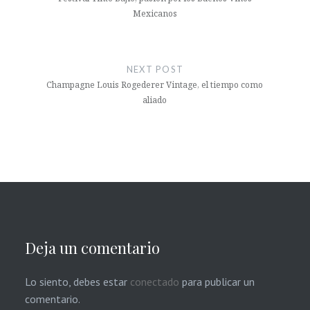
entradas
Mexicanos
NEXT POST
Champagne Louis Rogederer Vintage, el tiempo como
aliado
Deja un comentario
Lo siento, debes estar
conectado
para publicar un
comentario.