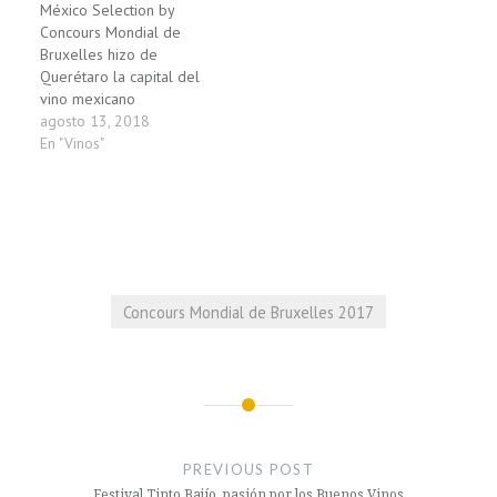
México Selection by
Concours Mondial de
Bruxelles hizo de
Querétaro la capital del
vino mexicano
agosto 13, 2018
En "Vinos"
Concours Mondial de Bruxelles 2017
Navegación
de
PREVIOUS POST
Festival Tinto Bajío, pasión por los Buenos Vinos