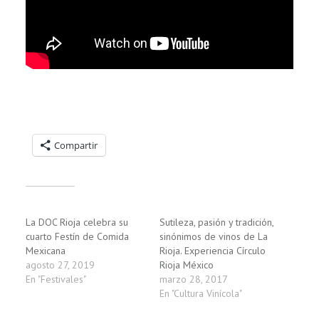
Compartelo:
Compartir
Relacionado
La DOC Rioja celebra su
Sutileza, pasión y tradición,
cuarto Festín de Comida
sinónimos de vinos de La
Mexicana
Rioja. Experiencia Círculo
agosto 27, 2019
Rioja México
En "Festivales"
marzo 28, 2017
En "Cultura Vinícola"