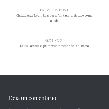
Navegación
de
PREVIOUS POST
entradas
Champagne Louis Rogederer Vintage, el tiempo como
aliado
NEXT POST
Louis Pasteur, el primer sommelier de la historia
Deja un comentario