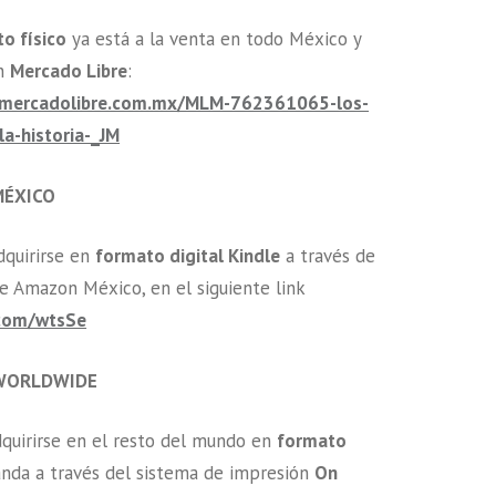
o físico
ya está a la venta en todo México y
en
Mercado Libre
:
o.mercadolibre.com.mx/MLM-762361065-los-
la-historia-_JM
MÉXICO
quirirse en
formato digital Kindle
a través de
 de Amazon México, en el siguiente link
k.com/wtsSe
WORLDWIDE
quirirse en el resto del mundo en
formato
nda a través del sistema de impresión
On