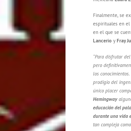
Finalmente, se exp
espirituales en el
en el que se cuent
Lancerio
y
Fray J
“Para disfrutar de
pero definitivame
los conocimientos.
prodigio del ingen
único placer comp
Hemingway
alguna
educación del pal
durante una vida 
tan compleja como 