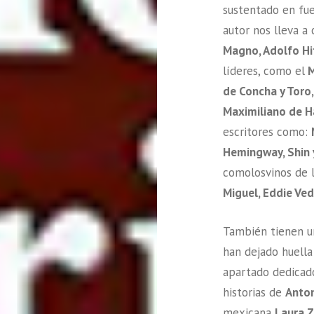
sustentado en fue
autor nos lleva a
Magno, Adolfo Hit
líderes, como el
M
de Concha y Toro,
Maximiliano de 
escritores como:
Hemingway, Shin 
comolosvinos de l
Miguel, Eddie Ve
También tienen u
han dejado huella 
apartado dedicado
historias de
Anton
mexicana
Laura 