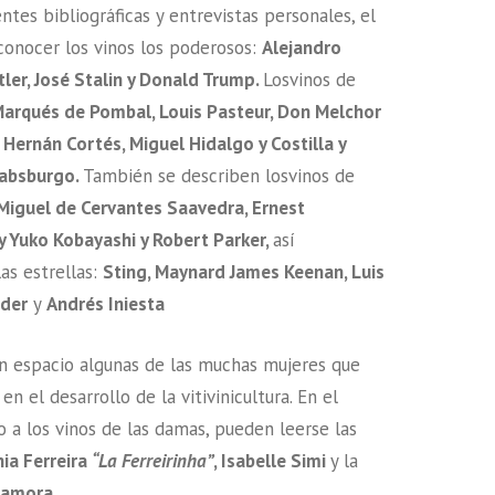
ntes bibliográficas y entrevistas personales, el
 conocer los vinos los poderosos:
Alejandro
ler, José Stalin y Donald Trump.
Losvinos de
arqués de Pombal, Louis Pasteur, Don Melchor
 Hernán Cortés, Miguel Hidalgo y Costilla y
Habsburgo.
También se describen losvinos de
Miguel de Cervantes Saavedra, Ernest
y Yuko Kobayashi y Robert Parker,
así
as estrellas:
Sting, Maynard James Keenan, Luis
dder
y
Andrés Iniesta
n espacio algunas de las muchas mujeres que
en el desarrollo de la vitivinicultura. En el
 a los vinos de las damas, pueden leerse las
ia Ferreira
“La Ferreirinha”
, Isabelle Simi
y la
Zamora.