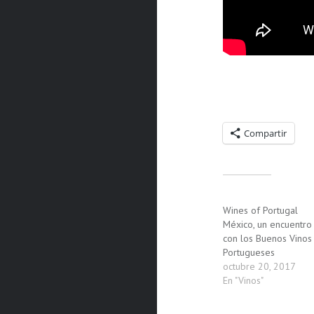
Compartelo:
Compartir
Relacionado
Wines of Portugal
México, un encuentro
con los Buenos Vinos
Portugueses
octubre 20, 2017
En "Vinos"