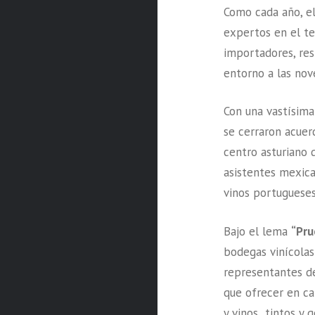
Como cada año, 
expertos en el te
importadores, res
entorno a las nov
Con una vastísima
se cerraron acuer
centro asturiano 
asistentes mexic
vinos portugueses
Bajo el lema
“Pru
bodegas vinícolas
representantes d
que ofrecer en c
y vinos tintos y