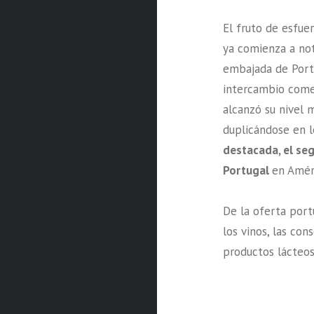
El fruto de esfu
ya comienza a not
embajada de Portu
intercambio comer
alcanzó su nivel 
duplicándose en l
destacada, el se
Portugal
en Améri
De la oferta por
los vinos, las con
productos lácteos