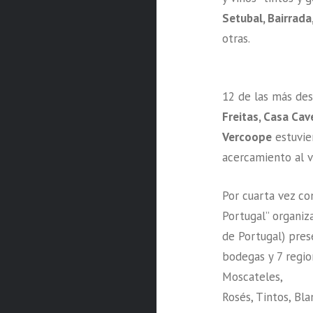
Setubal, Bairrada
otras.
12 de las más de
Freitas, Casa Ca
Vercoope
estuvie
acercamiento al v
Por cuarta vez co
Portugal” organiz
de Portugal) pres
bodegas y 7 regio
Moscateles,
Rosés, Tintos, Bl