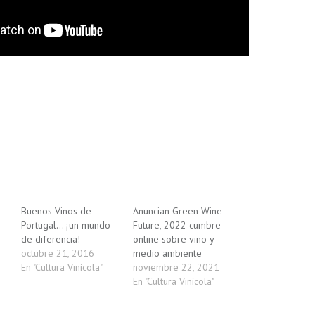
Buenos Vinos de
Anuncian Green Wine
Portugal… ¡un mundo
Future, 2022 cumbre
de diferencia!
online sobre vino y
octubre 21, 2016
medio ambiente
En "Cultura Vinícola"
noviembre 22, 2021
En "Cultura Vinícola"