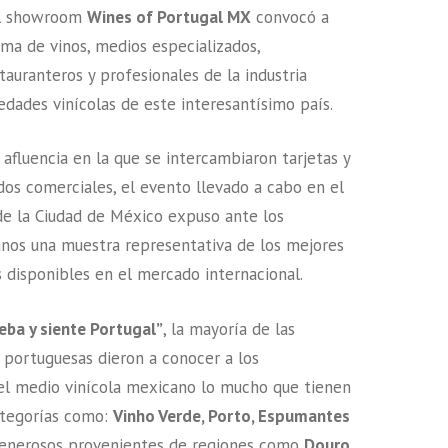
el showroom
Wines of Portugal MX
convocó a
ma de vinos, medios especializados,
tauranteros y profesionales de la industria
edades vinícolas de este interesantísimo país.
 afluencia en la que se intercambiaron tarjetas y
dos comerciales, el evento llevado a cabo en el
de la Ciudad de México expuso ante los
anos una muestra representativa de los mejores
 disponibles en el mercado internacional.
eba y siente Portugal”
, la mayoría de las
 portuguesas dieron a conocer a los
el medio vinícola mexicano lo mucho que tienen
ategorías como:
Vinho Verde, Porto, Espumantes
 generosos provenientes de regiones como
Douro,