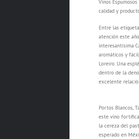
Vinos Espumosos 
calidad y product
Entre las etique
atención este añ
interesantísima C
aromáticos y fáci
Loreiro. Una espl
dentro de la den
excelente relació
Portos Blancos, T
este vino fortific
la cereza del pas
esperado en Méxi