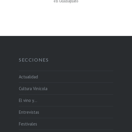
en Guanajuato
SECCIONES
Actualidad
Cultura Vinícola
El vino y…
Entrevistas
Festivales