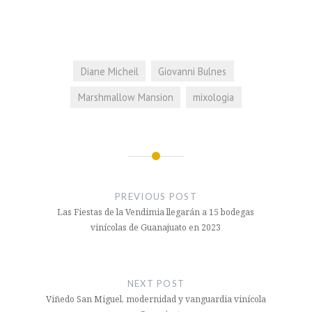
Diane Micheil
Giovanni Bulnes
Marshmallow Mansion
mixologia
Navegación
de
PREVIOUS POST
entradas
Las Fiestas de la Vendimia llegarán a 15 bodegas
vinícolas de Guanajuato en 2023
NEXT POST
Viñedo San Miguel, modernidad y vanguardia vinícola