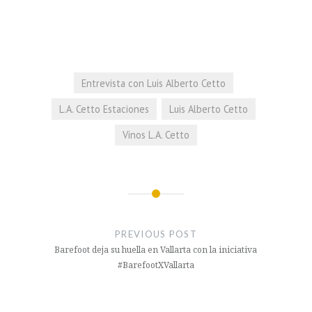
Entrevista con Luis Alberto Cetto
L.A. Cetto Estaciones
Luis Alberto Cetto
Vinos L.A. Cetto
Navegación
de
PREVIOUS POST
entradas
Barefoot deja su huella en Vallarta con la iniciativa
#BarefootXVallarta