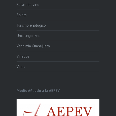
Rutas del vino
Spirits
Turismo enológico
Uncategorized
Vendimia Guanajuato
Viñedos
Vinos
Medio Afiliado a la AEPEV