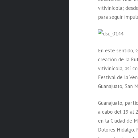
vitivinícola; desd
para seguir impuls
En este sentido,
creación de la Ru
vitivinícola, así 
Festival de la Ve
Guanajuato, San M
Guanajuato, partic
a cabo del 19 al 
en la Ciudad de M
Dolores Hidalgo. N