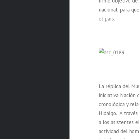
firme objetivo d
nacional, para qu
el país.
La réplica del Mu
iniciativa Nación 
cronológica y rel
Hidalgo. A través
a los asistentes e
actividad del hom