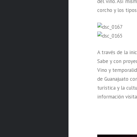
del vino. Así mism
corcho y los tipos
A través de la in
Sabe y con proyec
Vino y temporalid
de Guanajuato con
turística y la cul
información visita