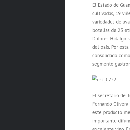
El Estado de Gua
cultivadas, 19 vi
variedades de uv
botellas de 23 et
Dolores Hidalgo s
del país. Por est
consolidado como
segmento gastronó
El secretario de 
Fernando Olivera
este producto me
importante difun
excelente vino. 