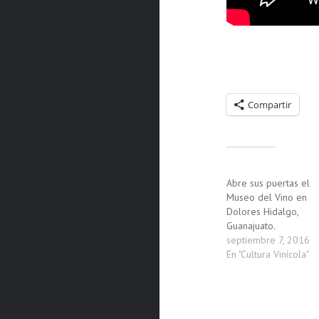
Compartelo:
Compartir
Relacionado
Abre sus puertas el
Museo del Vino en
Dolores Hidalgo,
Guanajuato.
septiembre 7, 2016
En "Cultura Vinícola"