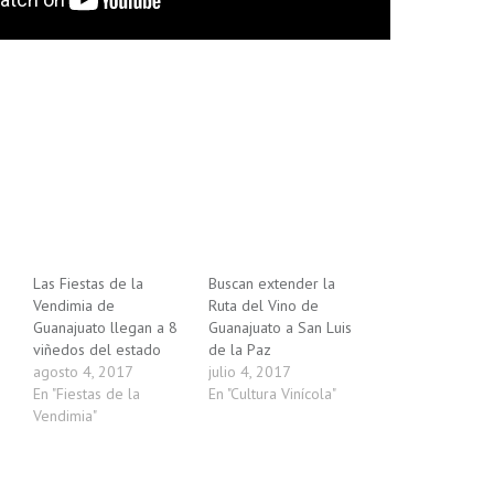
Las Fiestas de la
Buscan extender la
Vendimia de
Ruta del Vino de
Guanajuato llegan a 8
Guanajuato a San Luis
viñedos del estado
de la Paz
agosto 4, 2017
julio 4, 2017
En "Fiestas de la
En "Cultura Vinícola"
Vendimia"