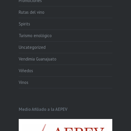
Promociones
Rutas del vino
Spirits
Turismo enológico
Uncategorized
Vendimia Guanajuato
Viñedos
Vinos
Medio Afiliado a la AEPEV