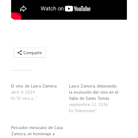
Compartelo:
Compartir
Relacionado
El vino de Laura Zamora
Laura Zamora, detonando
abril 4, 2019
la evolución del vino en el
En "El vino y..."
Valle de Santo Tomás
septiembre 12, 2016
En "Entrevistas"
Pescador mexicano de Casa
Zamora, un homenaje a