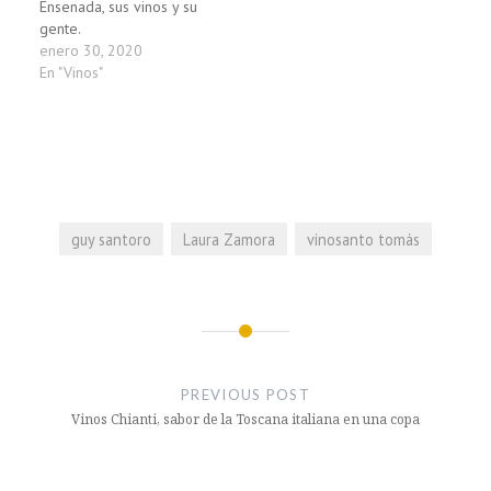
Ensenada, sus vinos y su
gente.
enero 30, 2020
En "Vinos"
guy santoro
Laura Zamora
vinosanto tomás
Navegación
de
PREVIOUS POST
entradas
Vinos Chianti, sabor de la Toscana italiana en una copa