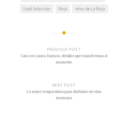
Izadi Selección
Rioja
vinos de La Rioja
Navegación
de
PREVIOUS POST
entradas
Cata con Laura Zamora, detalles que transforman el
momento
NEXT POST
La mejor temperatura para disfrutar un vino
mexicano