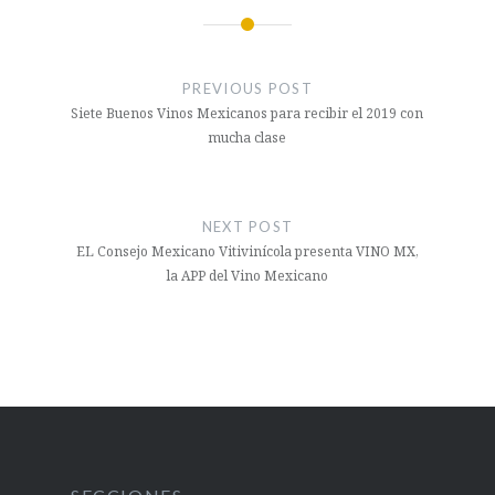
Navegación
de
PREVIOUS POST
entradas
Siete Buenos Vinos Mexicanos para recibir el 2019 con
mucha clase
NEXT POST
EL Consejo Mexicano Vitivinícola presenta VINO MX,
la APP del Vino Mexicano