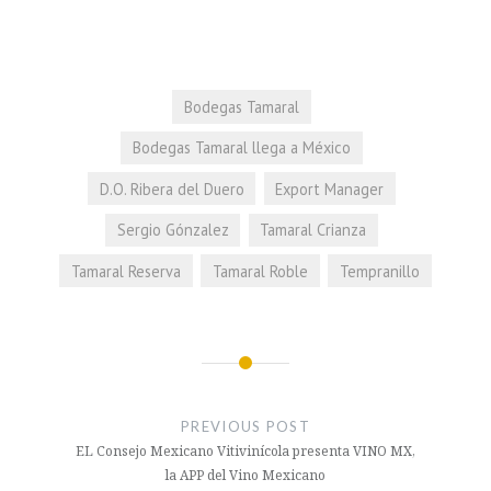
Bodegas Tamaral
Bodegas Tamaral llega a México
D.O. Ribera del Duero
Export Manager
Sergio Gónzalez
Tamaral Crianza
Tamaral Reserva
Tamaral Roble
Tempranillo
Navegación
de
PREVIOUS POST
entradas
EL Consejo Mexicano Vitivinícola presenta VINO MX,
la APP del Vino Mexicano