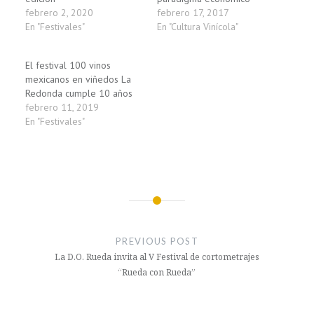
febrero 2, 2020
febrero 17, 2017
En "Festivales"
En "Cultura Vinícola"
El festival 100 vinos
mexicanos en viñedos La
Redonda cumple 10 años
febrero 11, 2019
En "Festivales"
Navegación
de
PREVIOUS POST
entradas
La D.O. Rueda invita al V Festival de cortometrajes
“Rueda con Rueda”