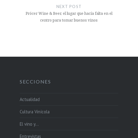
NEXT POST
Prócer Wine & Beer, el lugar que hacía falta en el
centro para tomar buenos vinos
SECCIONES
Actualidad
Cultura Vinícola
El vino y…
Entrevistas