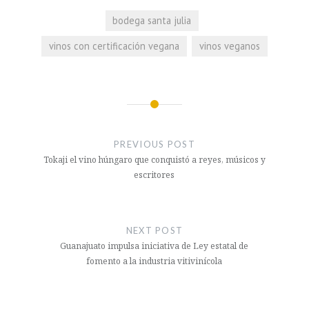
bodega santa julia
vinos con certificación vegana
vinos veganos
Navegación
de
PREVIOUS POST
entradas
Tokaji el vino húngaro que conquistó a reyes, músicos y
escritores
NEXT POST
Guanajuato impulsa iniciativa de Ley estatal de
fomento a la industria vitivinícola