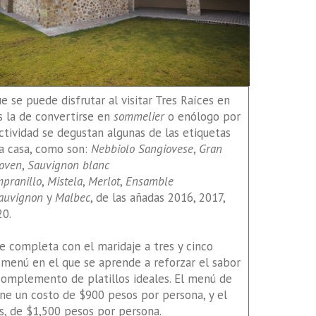
e se puede disfrutar al visitar Tres Raíces en
 la de convertirse en
sommelier
o enólogo por
actividad se degustan algunas de las etiquetas
a casa, como son:
Nebbiolo Sangiovese
,
Gran
Joven
,
Sauvignon blanc
pranillo
,
Mistela
,
Merlot
,
Ensamble
auvignon
y
Malbec
, de las añadas 2016, 2017,
20.
e completa con el maridaje a tres y cinco
 menú en el que se aprende a reforzar el sabor
complemento de platillos ideales. El menú de
ne un costo de $900 pesos por persona, y el
s, de $1,500 pesos por persona.