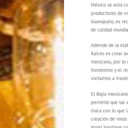
México se está co
productores de vi
Guanajuato, es re
de calidad mundia
Además de la elab
Raíces es crear a
mexicano, por lo 
homónimo y el res
visitantes a trav
El Bajío mexicano
permitió que las 
única con lo que 
creación de vinos
hotel boutique co