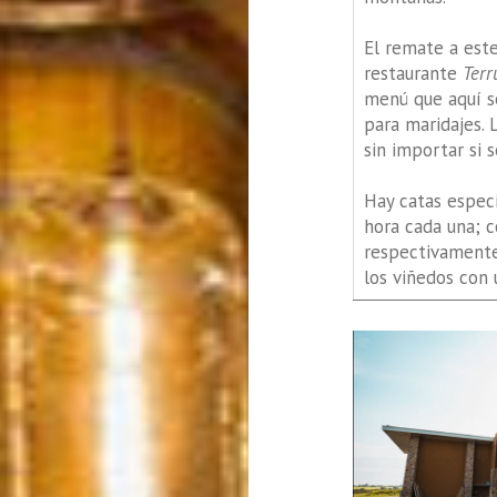
El remate a este
restaurante
Terr
menú que aquí se
para maridajes. 
sin importar si 
Hay catas espec
hora cada una; c
respectivamente.
los viñedos con