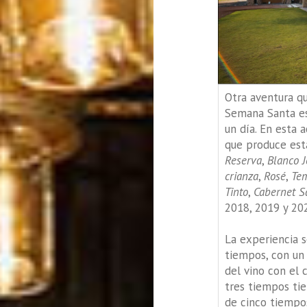
Otra aventura qu
Semana Santa es
un día. En esta 
que produce est
Reserva
,
Blanco 
crianza
,
Rosé
,
Tem
Tinto
,
Cabernet S
2018, 2019 y 20
La experiencia s
tiempos, con un
del vino con el 
tres tiempos tie
de cinco tiempo