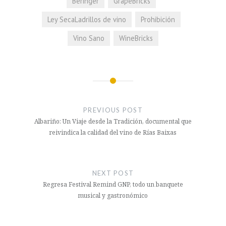
Beringer
GrapeBricks
Ley SecaLadrillos de vino
Prohibición
Vino Sano
WineBricks
Navegación
de
PREVIOUS POST
entradas
Albariño: Un Viaje desde la Tradición, documental que
reivindica la calidad del vino de Rías Baixas
NEXT POST
Regresa Festival Remind GNP, todo un banquete
musical y gastronómico