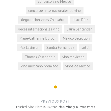
concurso vino México
concursos internacionales de vino
degustación vinos Chihuahua
Jesús Díez
jueces internacionales vino
Laura Santander
Marie-Catherine Dufour
México Selection
Paz Levinson
Sandra Fernández
sotol
Thomas Costenoble
vino mexicano
vino mexicano premiado
vinos de México
Navegación
de
PREVIOUS POST
entradas
Festival Aire Tinto 2025, tradición, vino y nuevas voces