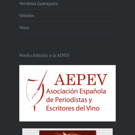
Vendimia Guanajuato
Viñedos
Vinos
Medio Afiliado a la AEPEV