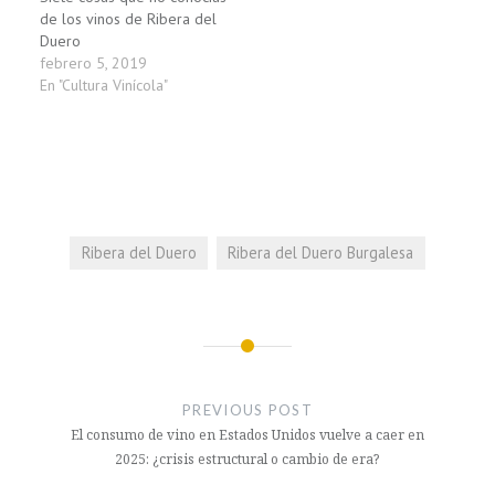
de los vinos de Ribera del
Duero
febrero 5, 2019
En "Cultura Vinícola"
Ribera del Duero
Ribera del Duero Burgalesa
Navegación
de
PREVIOUS POST
entradas
El consumo de vino en Estados Unidos vuelve a caer en
2025: ¿crisis estructural o cambio de era?