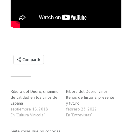
Compartelo:
Compartir
Relacionado
Ribera del Duero, sinónimo
Ribera del Duero, vinos
de calidad en los vinos de
llenos de historia, presente
España
y futuro.
septiembre 18, 2018
febrero 23, 2022
En "Cultura Vinícola"
En "Entrevistas"
Siete cosas que no conocías