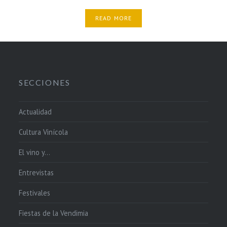
READ MORE
SECCIONES
Actualidad
Cultura Vinícola
El vino y…
Entrevistas
Festivales
Fiestas de la Vendimia