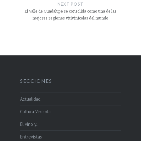
NEXT POST
El Valle de Guadalupe se consolida como una de las
mejores regiones vitivinícolas del mundo
SECCIONES
Actualidad
Cultura Vinícola
El vino y…
Entrevistas