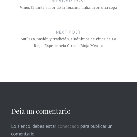
PREVIOUS POST
entradas
Vinos Chianti, sabor de la Toscana italiana en una copa
NEXT POST
Sutileza, pasión y tradición, sinónimos de vinos de La
Rioja. Experiencia Círculo Rioja México
Deja un comentario
Lo siento, debes estar
conectado
para publicar un
comentario.