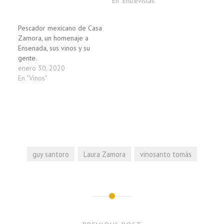
En "Entrevistas"
Pescador mexicano de Casa
Zamora, un homenaje a
Ensenada, sus vinos y su
gente.
enero 30, 2020
En "Vinos"
guy santoro
Laura Zamora
vinosanto tomás
Navegación
de