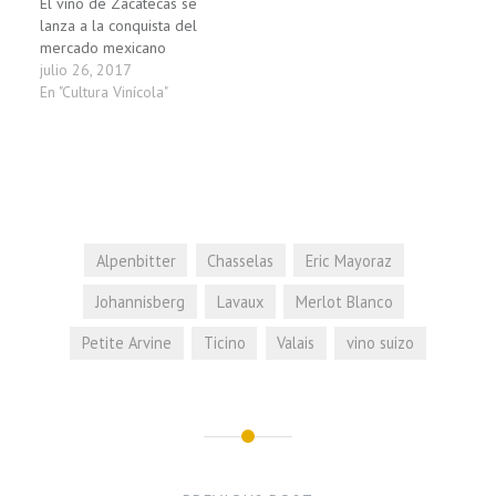
El vino de Zacatecas se
lanza a la conquista del
mercado mexicano
julio 26, 2017
En "Cultura Vinícola"
Alpenbitter
Chasselas
Eric Mayoraz
Johannisberg
Lavaux
Merlot Blanco
Petite Arvine
Ticino
Valais
vino suizo
Navegación
de