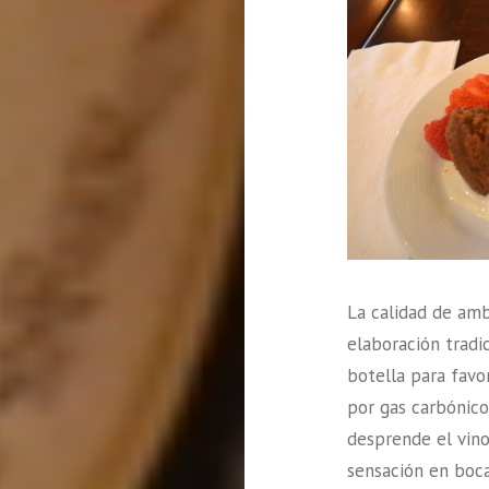
La calidad de amb
elaboración tradi
botella para favo
por gas carbónico
desprende el vino
sensación en boca