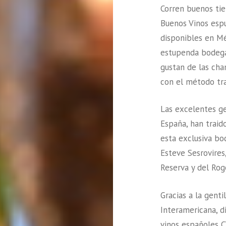
Corren buenos tie
Buenos Vinos espu
disponibles en Mé
estupenda bodega 
gustan de las ch
con el método tr
Las excelentes g
España, han traid
esta exclusiva bo
Esteve Sesrovires
Reserva y del Rog
Gracias a la gent
Interamericana, d
vinos españoles C