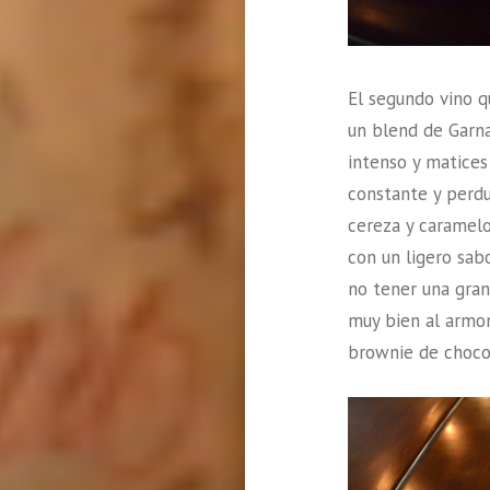
El segundo vino q
un blend de Garna
intenso y matices 
constante y perdur
cereza y caramelo
con un ligero sab
no tener una gra
muy bien al armon
brownie de choco