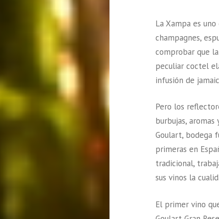
La Xampa es uno d
champagnes, espu
comprobar que la 
peculiar coctel 
infusión de jamaic
Pero los reflecto
burbujas, aromas 
Goulart, bodega f
primeras en Espa
tradicional, traba
sus vinos la cual
El primer vino qu
Goulart Gran Rese