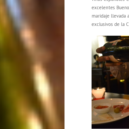
excelentes Bueno
maridaje llevada 
exclusivos de la 