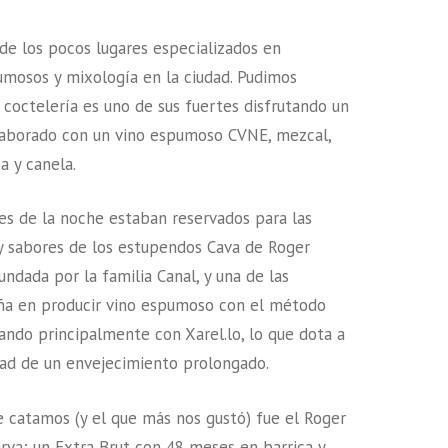
e los pocos lugares especializados en
mosos y mixología en la ciudad. Pudimos
coctelería es uno de sus fuertes disfrutando un
elaborado con un vino espumoso CVNE, mezcal,
a y canela.
res de la noche estaban reservados para las
y sabores de los estupendos Cava de Roger
undada por la familia Canal, y una de las
ña en producir vino espumoso con el método
jando principalmente con Xarel.lo, lo que dota a
idad de un envejecimiento prolongado.
e catamos (y el que más nos gustó) fue el Roger
rva; un Extra Brut con 48 meses en barrica y