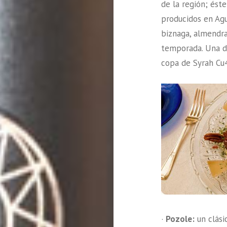
de la región; ést
producidos en Agu
biznaga, almendra
temporada. Una de
copa de Syrah Cu4
·
Pozole:
un clási