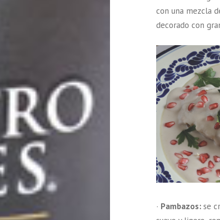
con una mezcla de
decorado con gran
·
Pambazos:
se c