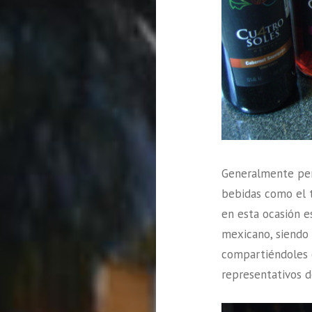
Generalmente pen
bebidas como el t
en esta ocasión e
mexicano, siendo 
compartiéndoles 
representativos de