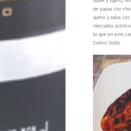
suave y ligero, re
de papas con cho
queso y salsa. L
mercados públicos
lo que en este ca
Cu4tro Soles.