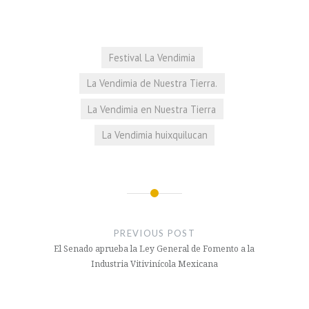
Festival La Vendimia
La Vendimia de Nuestra Tierra.
La Vendimia en Nuestra Tierra
La Vendimia huixquilucan
Navegación
de
PREVIOUS POST
entradas
El Senado aprueba la Ley General de Fomento a la
Industria Vitivinícola Mexicana