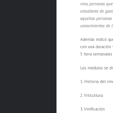
vino, personas que
estudiante de gastr
aquellas personas 
conocimientos de l
Además indicó qu
con una duración 
5 hora semanales 
Los módulos se di
1. Historia del vin
2. Viticultura
3. Vinificación