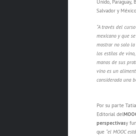
Unido, Paraguay, 
Salvador y Méxic
“A través del curs
mexicano y que se
mostrar no solo la 
los estilos de vin
manos de sus prota
vino es un aliment
considerada una b
Por su parte Tat
Editorial del
MOOC 
perspectivas
y fu
que
“el MOOC está