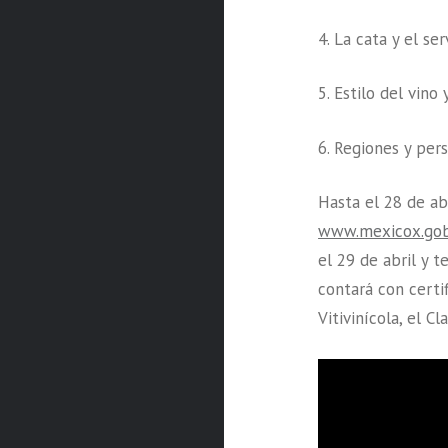
4. La cata y el ser
5. Estilo del vino
6. Regiones y per
Hasta el 28 de ab
www.mexicox.go
el 29 de abril y te
contará con certi
Vitivinícola, el C