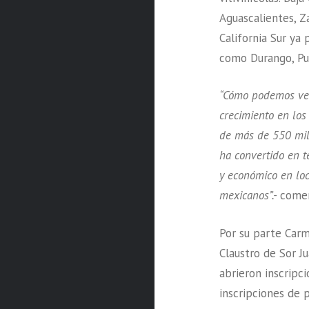
Aguascalientes, Z
California Sur ya
como Durango, Pue
“Cómo podemos ver,
crecimiento en los
de más de 550 mill
ha convertido en t
y económico en loc
mexicanos”.-
comen
Por su parte Carm
Claustro de Sor 
abrieron inscripc
inscripciones de p