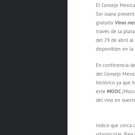
El Consejo Mexican
Sor Juana present
gratuito
Vinos mex
través de la plat
del 29 de abril al
disponibles en la
En conferencia de
del Consejo Mexic
histórico ya que 
este
MOOC
(Mass
del vino en nuest
Indicó que cerca
vitivinícolas. Baja