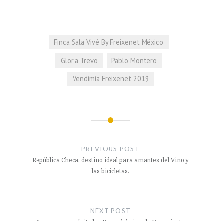
Finca Sala Vivé By Freixenet México
Gloria Trevo
Pablo Montero
Vendimia Freixenet 2019
Navegación
de
PREVIOUS POST
entradas
República Checa, destino ideal para amantes del Vino y
las bicicletas.
NEXT POST