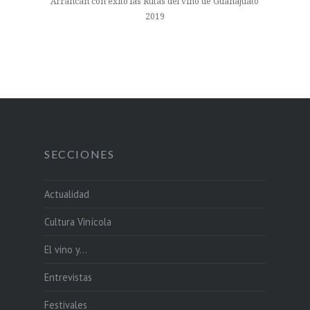
Arrancan con éxito las Rutas del vino de Guanajuato
2019
SECCIONES
Actualidad
Cultura Vinícola
El vino y…
Entrevistas
Festivales